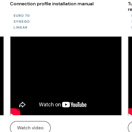
Connection profile installation manual
T
r
EURO 70
SYNEGO
LINEAR
Watch video