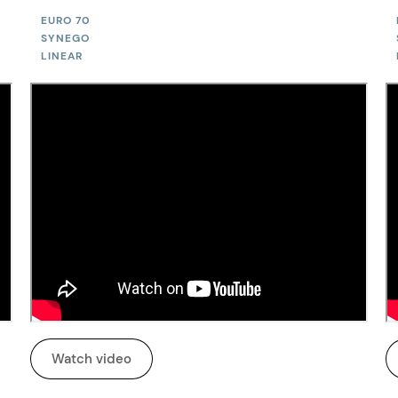
EURO 70
SYNEGO
LINEAR
Watch video