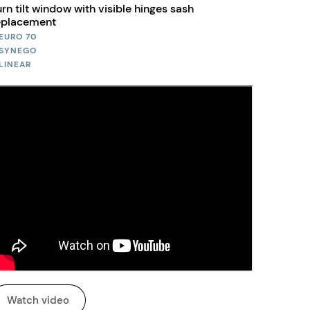
urn tilt window with visible hinges sash
eplacement
EURO 70
SYNEGO
LINEAR
Watch video