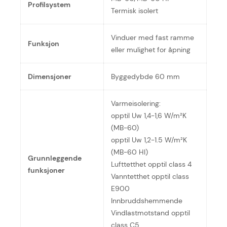
Profilsystem
Termisk isolert
Vinduer med fast ramme
Funksjon
eller mulighet for åpning
Dimensjoner
Byggedybde 60 mm
Varmeisolering:
opptil Uw 1,4-1,6 W/m²K
(MB-60)
opptil Uw 1,2-1.5 W/m²K
(MB-60 HI)
Grunnleggende
Lufttetthet opptil class 4
funksjoner
Vanntetthet opptil class
E900
Innbruddshemmende
Vindlastmotstand opptil
class C5