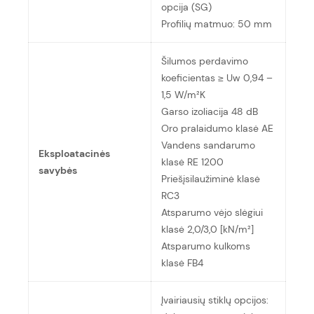
opcija (SG)
Profilių matmuo: 50 mm
Šilumos perdavimo
koeficientas ≥ Uw 0,94 –
1,5 W/m²K
Garso izoliacija 48 dB
Oro pralaidumo klasė
AE
Vandens sandarumo
Eksploatacinės
klasė RE 1200
savybės
Priešįsilaužiminė klasė
RC3
Atsparumo vėjo slėgiui
klasė 2,0/3,0 [kN/m²]
Atsparumo kulkoms
klasė FB4
Įvairiausių stiklų opcijos: