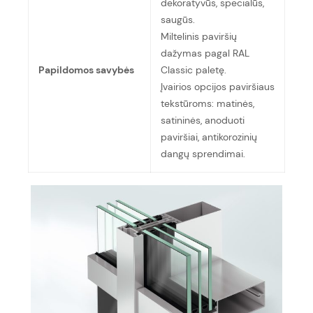
dekoratyvūs, specialūs,
saugūs.
Miltelinis paviršių
dažymas pagal RAL
Papildomos savybės
Classic paletę.
Įvairios opcijos paviršiaus
tekstūroms: matinės,
satininės, anoduoti
paviršiai, antikorozinių
dangų sprendimai.