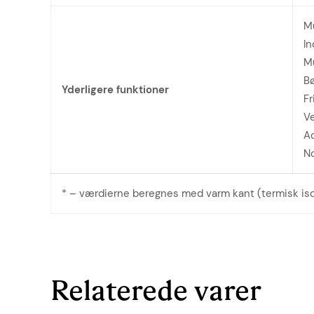
Mu
In
Mu
Bø
Yderligere funktioner
Fr
Ve
Ad
No
* – værdierne beregnes med varm kant (termisk isol
Relaterede varer