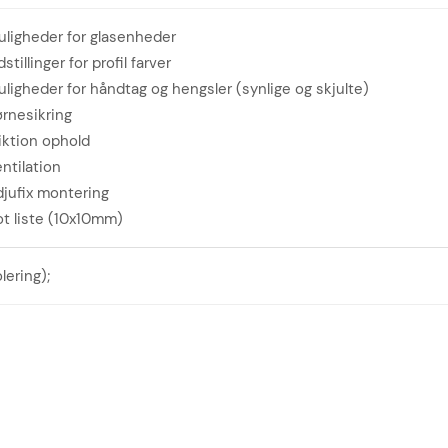
ligheder for glasenheder
dstillinger for profil farver
ligheder for håndtag og hengsler (synlige og skjulte)
rnesikring
iktion ophold
ntilation
jufix montering
t liste (10x10mm)
ering);