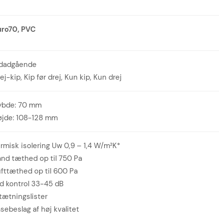
uro70, PVC
ndadgående
ej-kip, Kip før drej, Kun kip, Kun drej
ybde: 70 mm
øjde: 108-128 mm
rmisk isolering Uw 0,9 – 1,4 W/m²K*
nd tæthed op til 750 Pa
fttæthed op til 600 Pa
d kontrol 33-45 dB
tætningslister
sebeslag af høj kvalitet