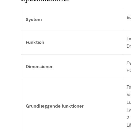
E
System
I
Funktion
Dr
D
Dimensioner
H
Te
Va
Lu
Grundlæggende funktioner
Ly
2 
Lå