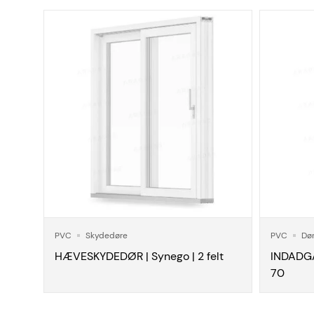
PVC
Skydedøre
PVC
Dø
HÆVESKYDEDØR | Synego | 2 felt
INDADG
70