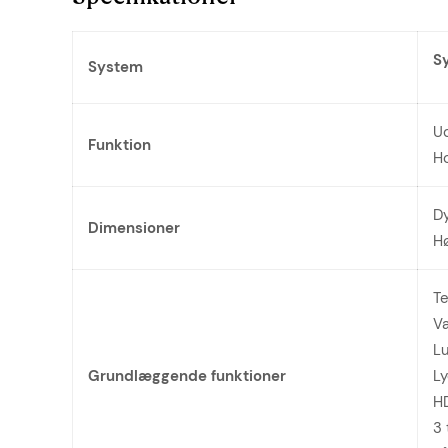
S
System
U
Funktion
H
D
Dimensioner
H
Te
Va
Lu
Grundlæggende funktioner
Ly
H
3 