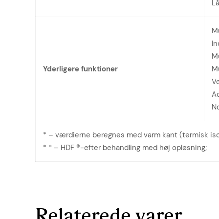
Lå
Mu
In
Mu
Yderligere funktioner
Mu
Ve
Ad
No
* – værdierne beregnes med varm kant (termisk isol
* * – HDF ®-efter behandling med høj opløsning;
Relaterede varer