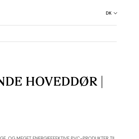
DK
DE HOVEDDØR |
GE, OG MEGET ENERGIEFFEKTIVE PVC-PRODUKTER TIL