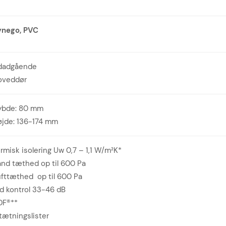
ynego, PVC
dadgående
oveddør
ybde: 80 mm
øjde: 136-174 mm
rmisk isolering Uw 0,7 – 1,1 W/m²K*
nd tæthed op til 600 Pa
fttæthed op til 600 Pa
d kontrol 33-46 dB
DF®**
tætningslister