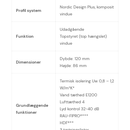
Nordic Design Plus, komposit
Profil system
vindue
Udadgående
Funktion
Topstyret (top hængslet)
vindue
Dybde: 120 mm
Dimensioner
Højde: 86 mm
Termisk isolering Uw 0,8 – 1,2
W/m²K*
Vand tæthed E1200
Lufttæthed 4
Grundlæggende
Lyd kontrol 32-40 dB
funktioner
RAU-FIPRO®***
HDF®**
3 tætningslister