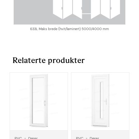
633L Maks brede (hvit/laminert) 5000/4000 mm
Relaterte produkter
PVC
Dører
PVC
Dører