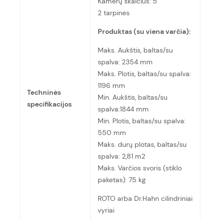
Kamerų skaičius: 5
2 tarpinės
Produktas (su viena varčia):
Maks. Aukštis, baltas/su
spalva: 2354 mm
Maks. Plotis, baltas/su spalva:
1196 mm
Techninės
Min. Aukštis, baltas/su
specifikacijos
spalva:1844 mm
Min. Plotis, baltas/su spalva:
550 mm
Maks. durų plotas, baltas/su
spalva: 2,81 m2
Maks. Varčios svoris (stiklo
paketas): 75 kg
ROTO arba Dr.Hahn cilindriniai
vyriai