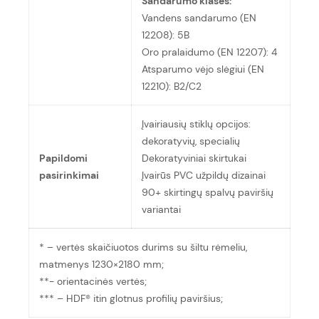
Sandarumo klasės:
Vandens sandarumo (EN
12208): 5B
Oro pralaidumo (EN 12207): 4
Atsparumo vėjo slėgiui (EN
12210): B2/C2
Įvairiausių stiklų opcijos:
dekoratyvių, specialių
Papildomi
Dekoratyviniai skirtukai
pasirinkimai
Įvairūs PVC užpildų dizainai
90+ skirtingų spalvų paviršių
variantai
* – vertės skaičiuotos durims su šiltu rėmeliu,
matmenys 1230×2180 mm;
**- orientacinės vertės;
*** – HDF® itin glotnus profilių paviršius;