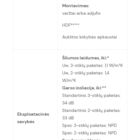
Montavimas:
varžtai arba adjufix
HDF®***
Aukštos kokybės apkaustai
Šilumos laidumas, iki:*
Uw, 3-stiklų paketas: 1,1 W/m²K
Uw, 2-stiklų paketas: 1,4
W/m²K
Garso izoliacija, iki:**
Standartinis 3-stiklų paketas:
34 dB
Standartinis 2-stiklų paketas:
Eksploatacinės
33 dB
savybės
Spec 3-stiklų paketas: NPD
Spec 2-stiklų paketas: NPD