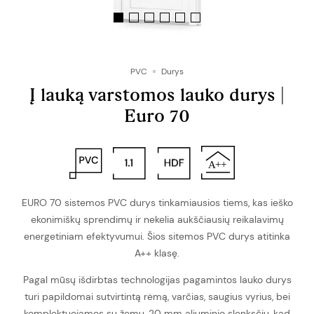
PVC
Durys
Į lauką varstomos lauko durys |
Euro 70
EURO 70 sistemos PVC durys tinkamiausios tiems, kas ieško
ekonimiškų sprendimų ir nekelia aukščiausių reikalavimų
energetiniam efektyvumui. Šios sitemos PVC durys atitinka
A++ klasę.
Pagal mūsų išdirbtas technologijas pagamintos lauko durys
turi papildomai sutvirtintą rėmą, varčias, saugius vyrius, bei
komplektuojamos su žemu, 20 mm aliuminio slenksčiu, kad