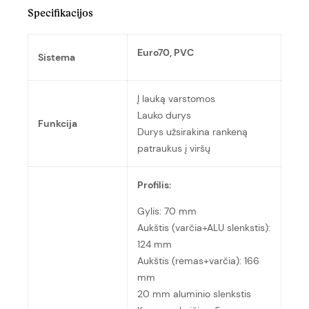
Specifikacijos
Euro70, PVC
Sistema
Į lauką varstomos
Lauko durys
Funkcija
Durys užsirakina rankeną
patraukus į viršų
Profilis:
Gylis: 70 mm
Aukštis (varčia+ALU slenkstis):
124 mm
Aukštis (rėmas+varčia): 166
mm
20 mm aluminio slenkstis