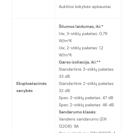
Aukštos kokybės apkaustai
Šilumos laidumas, iki:*
Uw, 3-stiklų paketas: 0,79
W/m²K
Uw, 2-stiklų paketas: 1,2
W/m²K
Garso izoliacija, iki:**
Standartinis 3-stiklų paketas:
33 dB
Eksploatacinės
Standartinis 2-stiklų paketas:
savybės
32 dB
Spec 3-stiklų paketas: 47 dB
Spec 2-stiklų paketas: 46 dB
Sandarumo klasės:
Vandens sandarumo (EN
12208): 9A