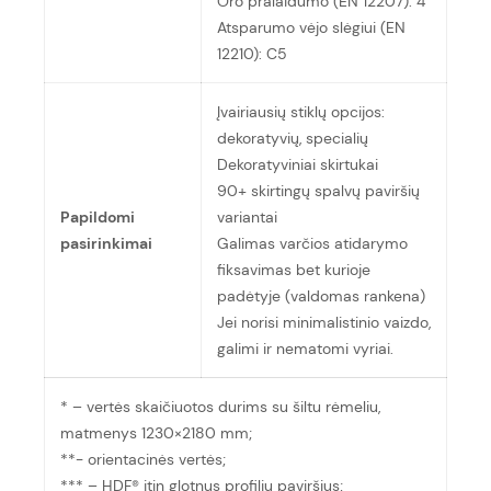
Oro pralaidumo (EN 12207): 4
Atsparumo vėjo slėgiui (EN
12210): C5
Įvairiausių stiklų opcijos:
dekoratyvių, specialių
Dekoratyviniai skirtukai
90+ skirtingų spalvų paviršių
Papildomi
variantai
pasirinkimai
Galimas varčios atidarymo
fiksavimas bet kurioje
padėtyje (valdomas rankena)
Jei norisi minimalistinio vaizdo,
galimi ir nematomi vyriai.
* – vertės skaičiuotos durims su šiltu rėmeliu,
matmenys 1230×2180 mm;
**- orientacinės vertės;
*** – HDF® itin glotnus profilių paviršius;