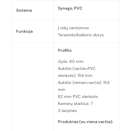
Synego, PVC
Sistema
Į vidų varstomos
Funkcija
Terasinės/balkono durys
Profilis:
Gylis: 80 mm
Aukštis (varčia+PVC
slenkstis): 154 mm
Aukštis (rėmas+varčia): 154
mm
82 mm PVC slenkstis
Kamerų skaičius: 7
3 tarpinės
Produktas (su viena varčia):