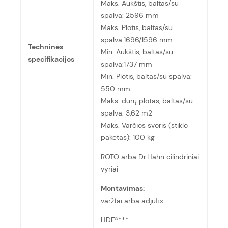
Maks. Aukštis, baltas/su
spalva: 2596 mm
Maks. Plotis, baltas/su
spalva:1696/1596 mm
Techninės
Min. Aukštis, baltas/su
specifikacijos
spalva:1737 mm
Min. Plotis, baltas/su spalva:
550 mm
Maks. durų plotas, baltas/su
spalva: 3,62 m2
Maks. Varčios svoris (stiklo
paketas): 100 kg
ROTO arba Dr.Hahn cilindriniai
vyriai
Montavimas:
varžtai arba adjufix
HDF®***