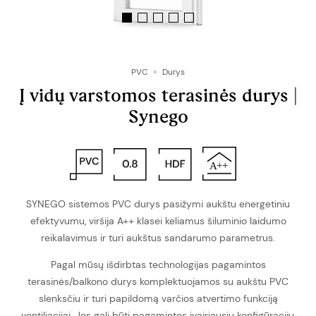
PVC
Durys
Į vidų varstomos terasinės durys |
Synego
SYNEGO sistemos PVC durys pasižymi aukštu energetiniu
efektyvumu, viršija A++ klasei keliamus šiluminio laidumo
reikalavimus ir turi aukštus sandarumo parametrus.
Pagal mūsų išdirbtas technologijas pagamintos
terasinės/balkono durys komplektuojamos su aukštu PVC
slenksčiu ir turi papildomą varčios atvertimo funkciją
ventiliacijai. Jos gali būti pagamintos įvairiausių konfigūracijų,